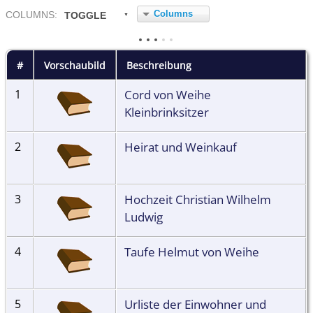
Columns
COL
UMN
S:
TOGGLE
#
Vorschaubild
Beschreibung
Cord von Weihe
1
Kleinbrinksitzer
Heirat und Weinkauf
2
Hochzeit Christian Wilhelm
3
Ludwig
Taufe Helmut von Weihe
4
Urliste der Einwohner und
5