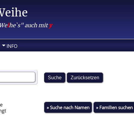
Weihe
 We
i
he`s" auch mit
y
INFO
ie
» Suche nach Namen
» Familien suchen
ngt