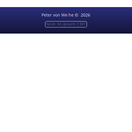
Peter von We
i
he
©
2026
heute: 44, gesamt: 2.997