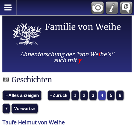
Familie von Weihe
Ahnenforschung der "von We
i
he`s"
auch mit
y
Geschichten
» Alles anzeigen
«Zurück
1
2
3
4
5
6
7
Vorwärts»
Taufe Helmut von Weihe