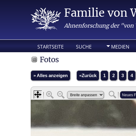
Familie von 
Ahnenforschung der "von
STARTSEITE
SUCHE
MEDIEN
Fotos
» Alles anzeigen
«Zurück
1
2
3
4