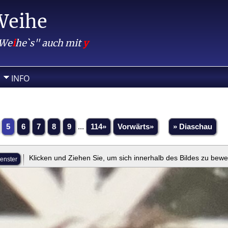
Weihe
 We
i
he`s" auch mit
y
INFO
5
6
7
8
9
...
114»
Vorwärts»
» Diaschau