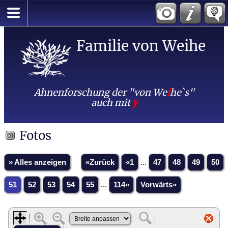
Familie von Weihe
Ahnenforschung der "von We
i
he`s"
auch mit
y
Fotos
» Alles anzeigen
«Zurück
«1
...
47
48
49
50
51
52
53
54
55
...
114»
Vorwärts»