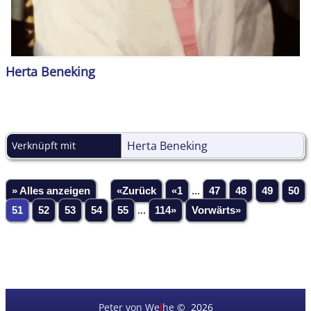
Herta Beneking
Herta Beneking
Verknüpft mit
» Alles anzeigen
«Zurück
«1
...
47
48
49
50
51
52
53
54
55
...
114»
Vorwärts»
Peter von We
i
he
©
2026