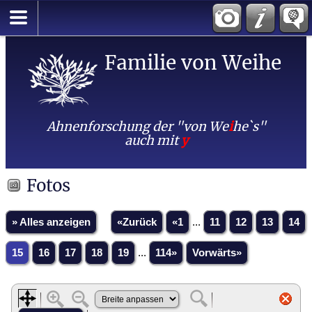
Familie von Weihe
Ahnenforschung der "von We
i
he`s"
auch mit
y
Fotos
» Alles anzeigen
«Zurück
«1
...
11
12
13
14
15
16
17
18
19
...
114»
Vorwärts»