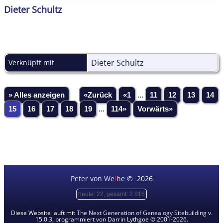
Dieter Schultz
Dieter Schultz
Verknüpft mit
» Alles anzeigen
«Zurück
«1
...
11
12
13
14
15
16
17
18
19
...
114»
Vorwärts»
Peter von We
i
he
©
2026
heute: 22, gesamt: 2.816
Diese Website läuft mit
The Next Generation of Genealogy Sitebuilding
v.
15.0.3, programmiert von Darrin Lythgoe © 2001-2026.