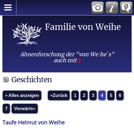
Familie von Weihe
Ahnenforschung der "von We
i
he`s"
auch mit
y
Geschichten
» Alles anzeigen
«Zurück
1
2
3
4
5
6
7
Vorwärts»
Taufe Helmut von Weihe