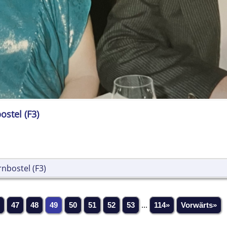
ostel (F3)
nbostel (F3)
47
48
49
50
51
52
53
...
114»
Vorwärts»