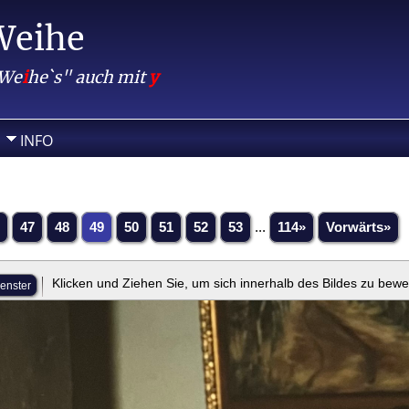
Weihe
 We
i
he`s" auch mit
y
INFO
47
48
49
50
51
52
53
...
114»
Vorwärts»