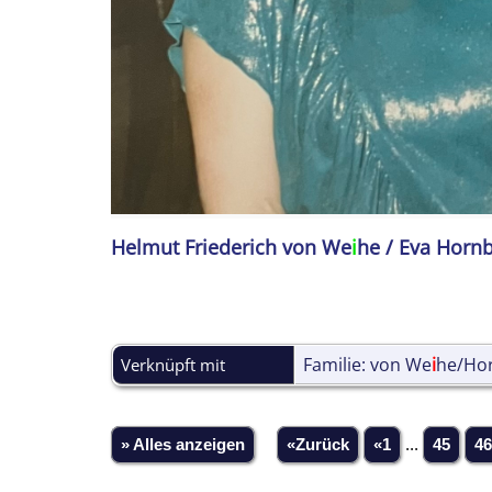
Helmut Friederich von We
i
he / Eva Hornb
Familie: von We
i
he/Hor
Verknüpft mit
» Alles anzeigen
«Zurück
«1
...
45
46