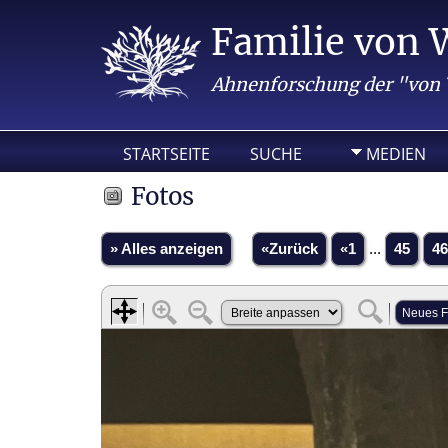
Familie von 
Ahnenforschung der "von
STARTSEITE
SUCHE
MEDIEN
Fotos
» Alles anzeigen
«Zurück
«1
...
45
46