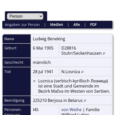
Angaben zur Person
|
Medien
|
Alle
|
PDF
Ludwig
Beneking
Name
6 Mai 1905
D28816
Geburt
Stuhr/Seckenhausen
männlich
Geschlecht
28 Jul 1941
N.Losniza
Tod
Loznica (serbisch-kyrillisch Лозница)
ist eine Stadt und Gemeinde im
Bezirk Mačva im Westen von Serbien.
225210 Berjosa in Belarus
Beerdigung
I45
von Weihe
| Familie
Personen-
Wilfried Lutter
Kennung