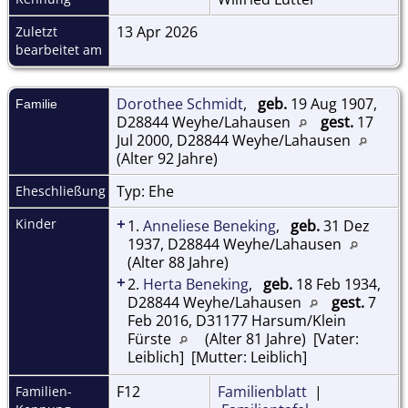
13 Apr 2026
Zuletzt
bearbeitet am
Dorothee Schmidt
,
geb.
19 Aug 1907,
Familie
D28844 Weyhe/Lahausen
gest.
17
Jul 2000, D28844 Weyhe/Lahausen
(Alter 92 Jahre)
Typ: Ehe
Eheschließung
+
Kinder
1.
Anneliese Beneking
,
geb.
31 Dez
1937, D28844 Weyhe/Lahausen
(Alter 88 Jahre)
+
2.
Herta Beneking
,
geb.
18 Feb 1934,
D28844 Weyhe/Lahausen
gest.
7
Feb 2016, D31177 Harsum/Klein
Fürste
(Alter 81 Jahre) [Vater:
Leiblich] [Mutter: Leiblich]
F12
Familienblatt
|
Familien-