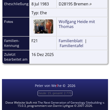
8 Jul 1983
D28195 Bremen
Eheschließung
Typ: Ehe
Wolfgang Heide mit
Fotos
Thomas
F21
Familienblatt
|
Familien-
Familientafel
Kennung
16 Dez 2025
Zuletzt
bearbeitet am
Peter von We
i
he
©
2026
heute: 15, gesamt: 2.770
Diese Website läuft mit
The Next Generation of Genealogy Sitebuilding
v.
15.0.3, programmiert von Darrin Lythgoe © 2001-2026.