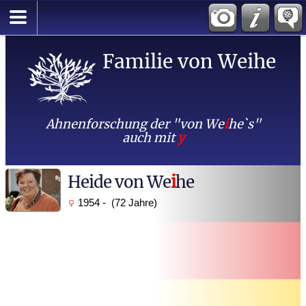
Familie von Weihe
Ahnenforschung der "von We
i
he`s"
auch mit
y
Heide von We
i
he
1954 - (72 Jahre)