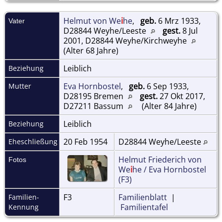
Helmut von We
i
he
,
geb.
6 Mrz 1933,
Vater
D28844 Weyhe/Leeste
gest.
8 Jul
2001, D28844 Weyhe/Kirchweyhe
(Alter 68 Jahre)
Leiblich
Beziehung
Eva Hornbostel
,
geb.
6 Sep 1933,
Mutter
D28195 Bremen
gest.
27 Okt 2017,
D27211 Bassum
(Alter 84 Jahre)
Leiblich
Beziehung
20 Feb 1954
D28844 Weyhe/Leeste
Eheschließung
Helmut Friederich von
Fotos
We
i
he / Eva Hornbostel
(F3)
F3
Familienblatt
|
Familien-
Familientafel
Kennung