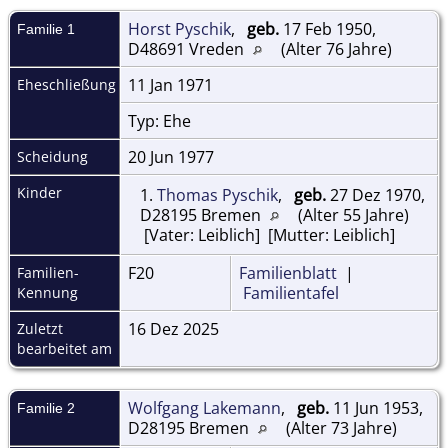
Horst Pyschik
,
geb.
17 Feb 1950,
Familie 1
D48691 Vreden
(Alter 76 Jahre)
11 Jan 1971
Eheschließung
Typ: Ehe
20 Jun 1977
Scheidung
Kinder
1.
Thomas Pyschik
,
geb.
27 Dez 1970,
D28195 Bremen
(Alter 55 Jahre)
[Vater: Leiblich] [Mutter: Leiblich]
F20
Familienblatt
|
Familien-
Familientafel
Kennung
16 Dez 2025
Zuletzt
bearbeitet am
Wolfgang Lakemann
,
geb.
11 Jun 1953,
Familie 2
D28195 Bremen
(Alter 73 Jahre)