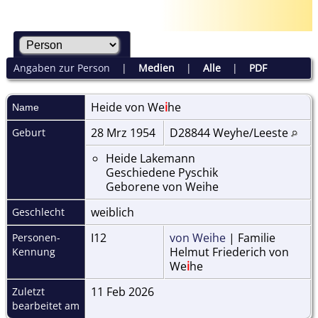
Angaben zur Person
|
Medien
|
Alle
|
PDF
Heide
von We
i
he
Name
28 Mrz 1954
D28844 Weyhe/Leeste
Geburt
Heide Lakemann
Geschiedene Pyschik
Geborene von Weihe
weiblich
Geschlecht
I12
von Weihe
| Familie
Personen-
Helmut Friederich von
Kennung
We
i
he
11 Feb 2026
Zuletzt
bearbeitet am