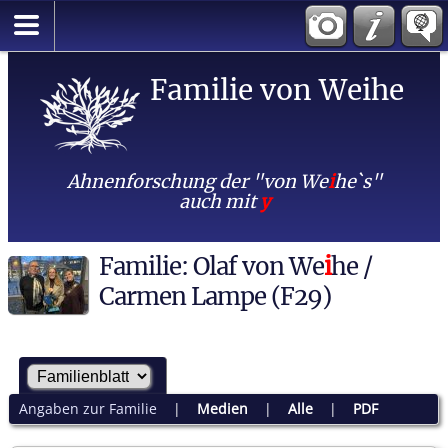
Familie von Weihe
Ahnenforschung der "von We
i
he`s"
auch mit
y
Familie: Olaf von We
i
he /
Carmen Lampe (F29)
Angaben zur Familie
|
Medien
|
Alle
|
PDF