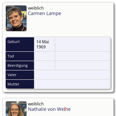
weiblich
Carmen Lampe
14 Mai
Geburt
1969
Tod
Beerdigung
Vater
Mutter
weiblich
Nathalie von We
i
he