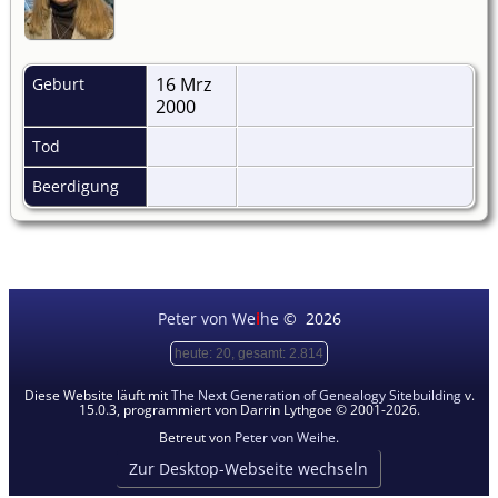
16 Mrz
Geburt
2000
Tod
Beerdigung
Peter von We
i
he
©
2026
heute: 20, gesamt: 2.814
Diese Website läuft mit
The Next Generation of Genealogy Sitebuilding
v.
15.0.3, programmiert von Darrin Lythgoe © 2001-2026.
Betreut von
Peter von Weihe
.
Zur Desktop-Webseite wechseln