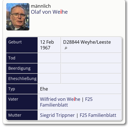
männlich
Olaf von We
i
he
12 Feb
D28844 Weyhe/Leeste
Geburt
1967
Tod
Beerdigung
Eheschließung
Ehe
Typ
Wilfried von We
i
he
|
F25
Vater
Familienblatt
Siegrid Trippner
|
F25 Familienblatt
Mutter