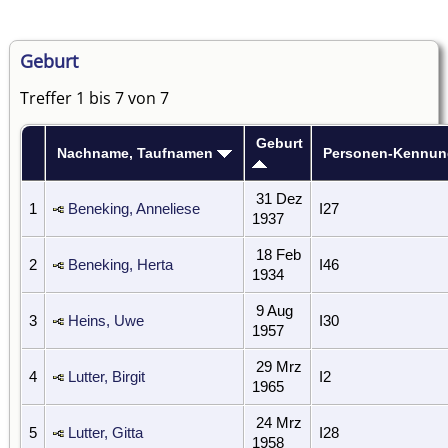
Geburt
Treffer 1 bis 7 von 7
Geburt
Nachname, Taufnamen
Personen-Kennun
31 Dez
1
Beneking, Anneliese
I27
1937
18 Feb
2
Beneking, Herta
I46
1934
9 Aug
3
Heins, Uwe
I30
1957
29 Mrz
4
Lutter, Birgit
I2
1965
24 Mrz
5
Lutter, Gitta
I28
1958