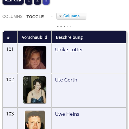
Columns
COL
UMN
S:
TOGGLE
#
Vorschaubild
Beschreibung
Ulrike Lutter
101
Ute Gerth
102
Uwe Heins
103