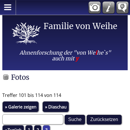
Familie von Weihe
Ahnenforschung der "von We
i
he`s"
auch mit
y
Fotos
Treffer 101 bis 114 von 114
» Galerie zeigen
» Diaschau
«Zurück
1
2
3