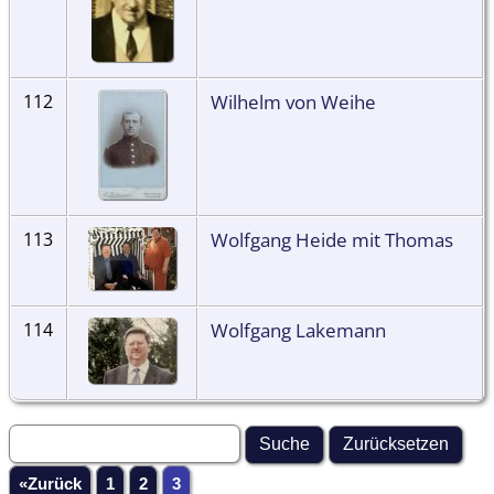
Wilhelm von Weihe
112
Wolfgang Heide mit Thomas
113
Wolfgang Lakemann
114
«Zurück
1
2
3