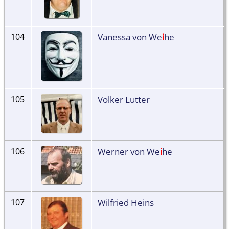
Vanessa von We
i
he
104
Volker Lutter
105
Werner von We
i
he
106
Wilfried Heins
107